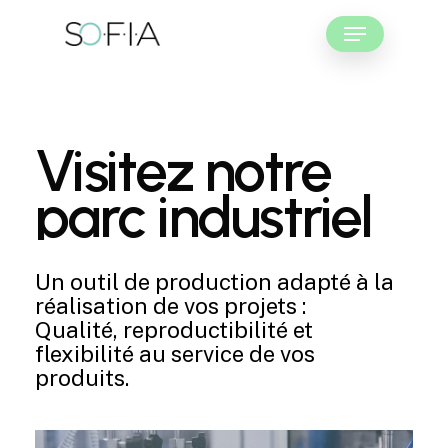
Skip
Menu
to
main
Close
content
Menu
Visitez
notre
parc
industriel
Un outil de production adapté à la
réalisation de vos projets :
Qualité, reproductibilité et
flexibilité au service de vos
produits.
Play