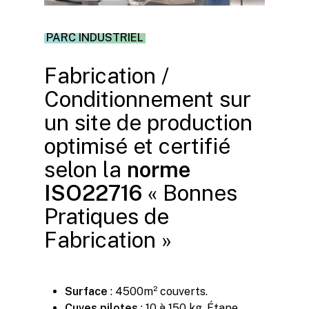
PARC INDUSTRIEL
Fabrication /
Conditionnement sur
un site de production
optimisé et certifié
selon la
norme
ISO22716
« Bonnes
Pratiques de
Fabrication »
Surface
: 4500m² couverts.
Cuves
pilotes
: 10 à 150 kg. Étape