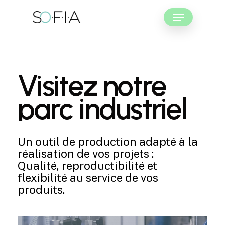
Skip
Menu
to
main
Close
content
Menu
Visitez
notre
parc
industriel
Un outil de production adapté à la
réalisation de vos projets :
Qualité, reproductibilité et
flexibilité au service de vos
produits.
Play