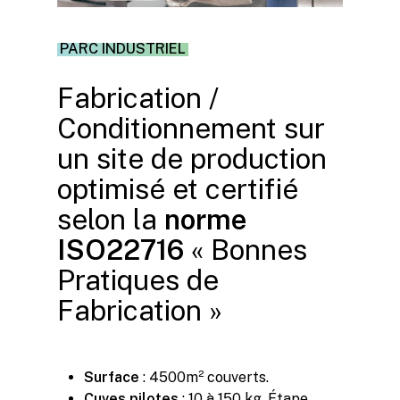
PARC INDUSTRIEL
Fabrication /
Conditionnement sur
un site de production
optimisé et certifié
selon la
norme
ISO22716
« Bonnes
Pratiques de
Fabrication »
Surface
: 4500m² couverts.
Cuves
pilotes
: 10 à 150 kg. Étape