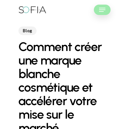
Skip
Menu
to
main
Close
content
Menu
Blog
Comment créer
une marque
blanche
cosmétique et
accélérer votre
mise sur le
marché