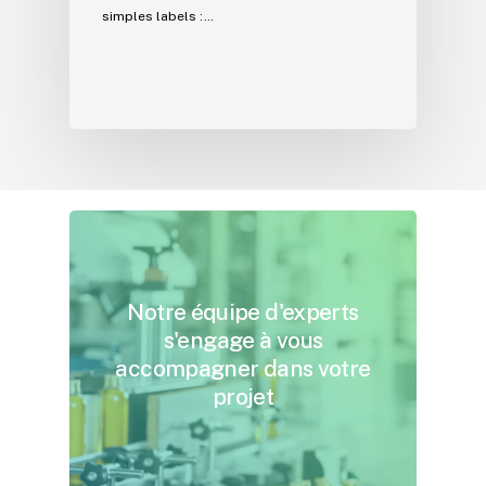
simples labels :…
Notre
équipe
d'experts
s'engage
à
vous
accompagner
dans
votre
projet